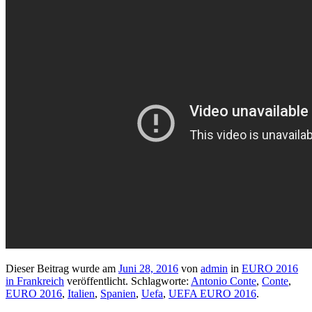
Dieser Beitrag wurde am
Juni 28, 2016
von
admin
in
EURO 2016
in Frankreich
veröffentlicht. Schlagworte:
Antonio Conte
,
Conte
,
EURO 2016
,
Italien
,
Spanien
,
Uefa
,
UEFA EURO 2016
.