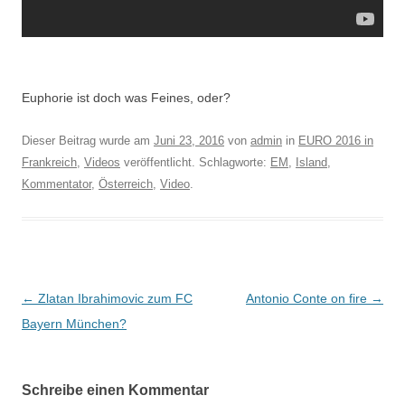
Euphorie ist doch was Feines, oder?
Dieser Beitrag wurde am
Juni 23, 2016
von
admin
in
EURO 2016 in
Frankreich
,
Videos
veröffentlicht. Schlagworte:
EM
,
Island
,
Kommentator
,
Österreich
,
Video
.
Beitrags-
←
Zlatan Ibrahimovic zum FC
Antonio Conte on fire
→
Navigation
Bayern München?
Schreibe einen Kommentar