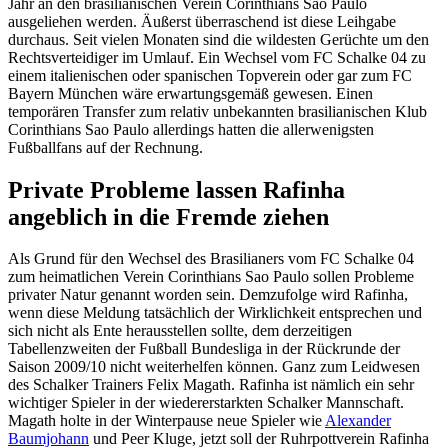
Jahr an den brasilianischen Verein Corinthians Sao Paulo
ausgeliehen werden. Äußerst überraschend ist diese Leihgabe
durchaus. Seit vielen Monaten sind die wildesten Gerüchte um den
Rechtsverteidiger im Umlauf. Ein Wechsel vom FC Schalke 04 zu
einem italienischen oder spanischen Topverein oder gar zum FC
Bayern München wäre erwartungsgemäß gewesen. Einen
temporären Transfer zum relativ unbekannten brasilianischen Klub
Corinthians Sao Paulo allerdings hatten die allerwenigsten
Fußballfans auf der Rechnung.
Private Probleme lassen Rafinha
angeblich in die Fremde ziehen
Als Grund für den Wechsel des Brasilianers vom FC Schalke 04
zum heimatlichen Verein Corinthians Sao Paulo sollen Probleme
privater Natur genannt worden sein. Demzufolge wird Rafinha,
wenn diese Meldung tatsächlich der Wirklichkeit entsprechen und
sich nicht als Ente herausstellen sollte, dem derzeitigen
Tabellenzweiten der Fußball Bundesliga in der Rückrunde der
Saison 2009/10 nicht weiterhelfen können. Ganz zum Leidwesen
des Schalker Trainers Felix Magath. Rafinha ist nämlich ein sehr
wichtiger Spieler in der wiedererstarkten Schalker Mannschaft.
Magath holte in der Winterpause neue Spieler wie
Alexander
Baumjohann
und Peer Kluge, jetzt soll der Ruhrpottverein Rafinha