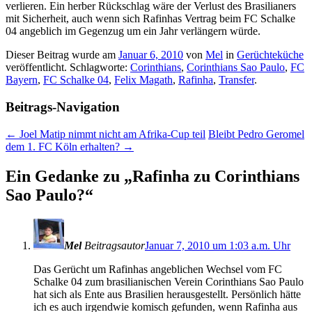
verlieren. Ein herber Rückschlag wäre der Verlust des Brasilianers
mit Sicherheit, auch wenn sich Rafinhas Vertrag beim FC Schalke
04 angeblich im Gegenzug um ein Jahr verlängern würde.
Dieser Beitrag wurde am
Januar 6, 2010
von
Mel
in
Gerüchteküche
veröffentlicht. Schlagworte:
Corinthians
,
Corinthians Sao Paulo
,
FC
Bayern
,
FC Schalke 04
,
Felix Magath
,
Rafinha
,
Transfer
.
Beitrags-Navigation
←
Joel Matip nimmt nicht am Afrika-Cup teil
Bleibt Pedro Geromel
dem 1. FC Köln erhalten?
→
Ein Gedanke zu „
Rafinha zu Corinthians
Sao Paulo?
“
Mel
Beitragsautor
Januar 7, 2010 um 1:03 a.m. Uhr
Das Gerücht um Rafinhas angeblichen Wechsel vom FC
Schalke 04 zum brasilianischen Verein Corinthians Sao Paulo
hat sich als Ente aus Brasilien herausgestellt. Persönlich hätte
ich es auch irgendwie komisch gefunden, wenn Rafinha aus