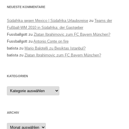
NEUESTE KOMMENTARE
Südafrika gegen Mexico | Südafrika Urlaubsreise
zu
Teams der
Fußball-WM 2010 in Südafrika: der Gastgeber
Fussballgott
zu
Zlatan Ibrahimovic zum FC Bayern München?
Fussballgott
zu
Antonio Conte on fire
batista
zu
Mario Balotelli zu Besiktas Istanbul?
batista
zu
Zlatan Ibrahimovic zum FC Bayern München?
KATEGORIEN
Kategorien
ARCHIV
Archiv