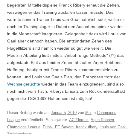
begehrten Mittelfeldspieler Franck Ribery erneut die Zehen,
weswegen er das Training ausfallen lassen musste. Das
wurmte seinen Trainer Louis van Gaal natürlich sehr, wollte er
doch im Trainingslager in Dubai den Ausnahmespieler wieder
in die Mannschaft integrieren. Gelegenheit dazu wird Louis van
Gaal aber dennoch haben. Die entzündeten Zehen des
Flügelflitzers sind nämlich wieder so gut wie vereilt. Die
Medizin-Abteilung ließ mittels „Anbohrungs-Methode“ (!?) das
aufgestaute Blut aus beiden Zehen ablaufen. Arjen Robbens
Hoffnung, häufiger mit Franck Ribery zusammenspielen zu
können, und Louis van Gaals Plan, den Franzosen trotz der
Wechselgerüchte
wieder in das Team einzugliedern, sind also
noch nicht vom Tisch. Riberys Einsatz zum Rückrundenauftakt
gegen die TSG 1899 Hoffenheim ist möglich!
Dieser Beitrag wurde am
Januar 5, 2010
von
Mel
in
Champions
League
veröffentlicht. Schlagworte:
AC Florenz
,
Arjen Robben
,
Champions League
,
Dubai
,
FC Bayern
,
franck ribery
,
Louis van Gaal
,