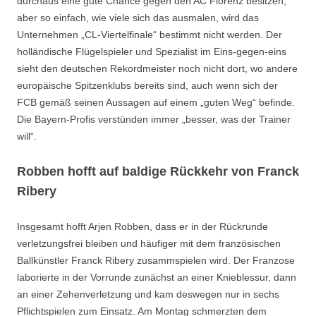
durchaus eine gute Chance gegen den AC Florenz besitzen,
aber so einfach, wie viele sich das ausmalen, wird das
Unternehmen „CL-Viertelfinale“ bestimmt nicht werden. Der
holländische Flügelspieler und Spezialist im Eins-gegen-eins
sieht den deutschen Rekordmeister noch nicht dort, wo andere
europäische Spitzenklubs bereits sind, auch wenn sich der
FCB gemäß seinen Aussagen auf einem „guten Weg“ befinde.
Die Bayern-Profis verstünden immer „besser, was der Trainer
will“.
Robben hofft auf baldige Rückkehr von Franck
Ribery
Insgesamt hofft Arjen Robben, dass er in der Rückrunde
verletzungsfrei bleiben und häufiger mit dem französischen
Ballkünstler Franck Ribery zusammspielen wird. Der Franzose
laborierte in der Vorrunde zunächst an einer Knieblessur, dann
an einer Zehenverletzung und kam deswegen nur in sechs
Pflichtspielen zum Einsatz. Am Montag schmerzten dem