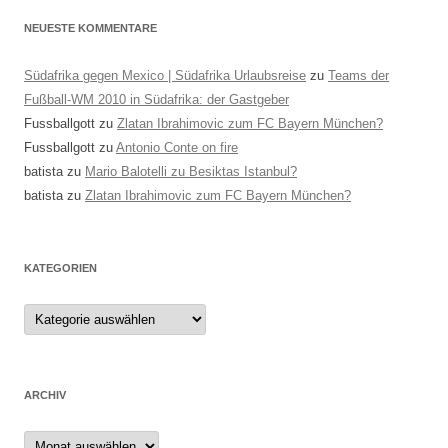
NEUESTE KOMMENTARE
Südafrika gegen Mexico | Südafrika Urlaubsreise
zu
Teams der
Fußball-WM 2010 in Südafrika: der Gastgeber
Fussballgott
zu
Zlatan Ibrahimovic zum FC Bayern München?
Fussballgott
zu
Antonio Conte on fire
batista
zu
Mario Balotelli zu Besiktas Istanbul?
batista
zu
Zlatan Ibrahimovic zum FC Bayern München?
KATEGORIEN
Kategorien
ARCHIV
Archiv