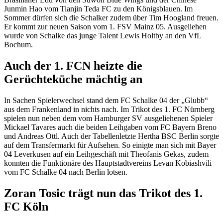
Junmin Hao vom Tianjin Teda FC zu den Königsblauen. Im
Sommer dürfen sich die Schalker zudem über Tim Hoogland freuen.
Er kommt zur neuen Saison vom 1. FSV Mainz 05. Ausgeliehen
wurde von Schalke das junge Talent Lewis Holtby an den VfL
Bochum.
Auch der 1. FCN heizte die
Gerüchteküche mächtig an
In Sachen Spielerwechsel stand dem FC Schalke 04 der „Glubb“
aus dem Frankenland in nichts nach. Im Trikot des 1. FC Nürnberg
spielen nun neben dem vom Hamburger SV ausgeliehenen Spieler
Mickael Tavares auch die beiden Leihgaben vom FC Bayern Breno
und Andreas Ottl. Auch der Tabellenletzte Hertha BSC Berlin sorgte
auf dem Transfermarkt für Aufsehen. So einigte man sich mit Bayer
04 Leverkusen auf ein Leihgeschäft mit Theofanis Gekas, zudem
konnten die Funktionäre des Hauptstadtvereins Levan Kobiashvili
vom FC Schalke 04 nach Berlin lotsen.
Zoran Tosic trägt nun das Trikot des 1.
FC Köln