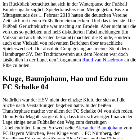
Im Rückblick betrachtet hat sich in der Winterpause der Fußball
Bundesliga bezüglich Spielertransfers eine Menge getan. Bis zur
Mittagsstunde des 1. Februar 2010 hatten die deutschen Vereine
Zeit, sich mit neuen Fußballern einzudecken. Und das taten sie. Die
Fußball-Gerüchteküche war mächtig am Brodeln. Aber nicht nur die
von uns so geliebten und heiß diskutierten Falschmeldungen (im
Volksmund auch als Enten bekannt) machten die Runde, sondern
auch eine Vielzahl von relevanten Berichten über tatsächliche
Spielerwechsel. Der absolute Coup gelang aus meiner Sicht dem
Hamburger SV. Der Traditionsverein aus dem Norden war doch
tatsächlich in der Lage, den Torgaranten
Ruud van Nistelrooy
an die
Elbe zu holen.
Kluge, Baumjohann, Hao und Edu zum
FC Schalke 04
Natürlich war der HSV nicht der einzige Klub, der sich auf die
Suche nach Verstärkungen begeben hatte. In der heißen
Transferphase machte vor allem der FC Schalke 04 von sich reden.
Denn Felix Magath sorgte dafür, dass trotz schwieriger finanzieller
Lage einige neue Fußballer den Weg zum derzeitigen
Tabellendritten fanden. So wechselte
Alexander Baumjohann
vom
FC Bayern München, Peer Kluge vom 1. FC Nürnberg, der
Brasilianer Edu von den Suwon Blue Wings und der Chinese