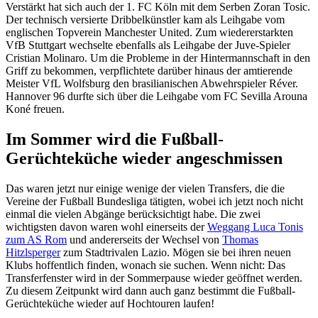
Verstärkt hat sich auch der 1. FC Köln mit dem Serben Zoran Tosic.
Der technisch versierte Dribbelkünstler kam als Leihgabe vom
englischen Topverein Manchester United. Zum wiedererstarkten
VfB Stuttgart wechselte ebenfalls als Leihgabe der Juve-Spieler
Cristian Molinaro. Um die Probleme in der Hintermannschaft in den
Griff zu bekommen, verpflichtete darüber hinaus der amtierende
Meister VfL Wolfsburg den brasilianischen Abwehrspieler Réver.
Hannover 96 durfte sich über die Leihgabe vom FC Sevilla Arouna
Koné freuen.
Im Sommer wird die Fußball-
Gerüchteküche wieder angeschmissen
Das waren jetzt nur einige wenige der vielen Transfers, die die
Vereine der Fußball Bundesliga tätigten, wobei ich jetzt noch nicht
einmal die vielen Abgänge berücksichtigt habe. Die zwei
wichtigsten davon waren wohl einerseits der
Weggang Luca Tonis
zum AS Rom
und andererseits der Wechsel von
Thomas
Hitzlsperger
zum Stadtrivalen Lazio. Mögen sie bei ihren neuen
Klubs hoffentlich finden, wonach sie suchen. Wenn nicht: Das
Transferfenster wird in der Sommerpause wieder geöffnet werden.
Zu diesem Zeitpunkt wird dann auch ganz bestimmt die Fußball-
Gerüchteküche wieder auf Hochtouren laufen!