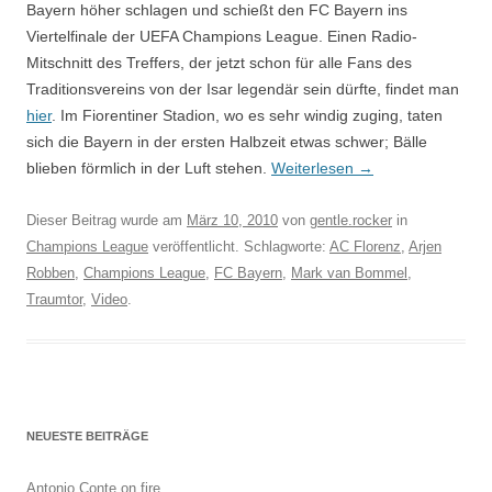
Bayern höher schlagen und schießt den FC Bayern ins
Viertelfinale der UEFA Champions League. Einen Radio-
Mitschnitt des Treffers, der jetzt schon für alle Fans des
Traditionsvereins von der Isar legendär sein dürfte, findet man
hier
. Im Fiorentiner Stadion, wo es sehr windig zuging, taten
sich die Bayern in der ersten Halbzeit etwas schwer; Bälle
blieben förmlich in der Luft stehen.
Weiterlesen
→
Dieser Beitrag wurde am
März 10, 2010
von
gentle.rocker
in
Champions League
veröffentlicht. Schlagworte:
AC Florenz
,
Arjen
Robben
,
Champions League
,
FC Bayern
,
Mark van Bommel
,
Traumtor
,
Video
.
NEUESTE BEITRÄGE
Antonio Conte on fire