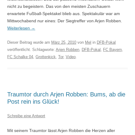
nicht zu begeistern. Das von den meisten Zuschauern
erwartete Fußball-Spektakel blieb aus. Spektakulär war am
Mittwochabend nur eines: Der Siegtreffer von Arjen Robben.
Weiterlesen
→
Dieser Beitrag wurde am
März 25, 2010
von
Mel
in
DFB-Pokal
veröffentlicht. Schlagworte:
Arjen Robben
,
DFB-Pokal
,
FC Bayern
,
FC Schalke 04
,
Grottenkick
,
Tor
,
Video
.
Traumtor durch Arjen Robben: Bums, ab die
Post rein ins Glück!
Schreibe eine Antwort
Mit seinem Traumtor lässt Arjen Robben die Herzen aller