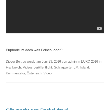
Euphorie ist doch was Feines, oder?
Dieser Beitrag wurde am
Juni 23, 2016
von
admin
in
EURO 2016 in
Frankreich
,
Videos
veröffentlicht. Schlagworte:
EM
,
Island
,
Kommentator
,
Österreich
,
Video
.