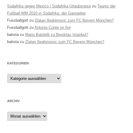
Südafrika gegen Mexico | Südafrika Urlaubsreise
zu
Teams der
Fußball-WM 2010 in Südafrika: der Gastgeber
Fussballgott
zu
Zlatan Ibrahimovic zum FC Bayern München?
Fussballgott
zu
Antonio Conte on fire
batista
zu
Mario Balotelli zu Besiktas Istanbul?
batista
zu
Zlatan Ibrahimovic zum FC Bayern München?
KATEGORIEN
Kategorien
ARCHIV
Archiv