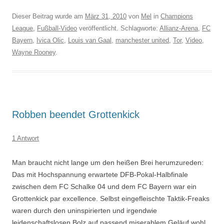
Dieser Beitrag wurde am
März 31, 2010
von
Mel
in
Champions
League
,
Fußball-Video
veröffentlicht. Schlagworte:
Allianz-Arena
,
FC
Bayern
,
Ivica Olic
,
Louis van Gaal
,
manchester united
,
Tor
,
Video
,
Wayne Rooney
.
Robben beendet Grottenkick
1 Antwort
Man braucht nicht lange um den heißen Brei herumzureden:
Das mit Hochspannung erwartete DFB-Pokal-Halbfinale
zwischen dem FC Schalke 04 und dem FC Bayern war ein
Grottenkick par excellence. Selbst eingefleischte Taktik-Freaks
waren durch den uninspirierten und irgendwie
leidenschaftslosen Bolz auf passend miserablem Geläuf wohl