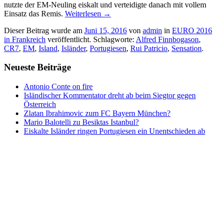
nutzte der EM-Neuling eiskalt und verteidigte danach mit vollem
Einsatz das Remis.
Weiterlesen
→
Dieser Beitrag wurde am
Juni 15, 2016
von
admin
in
EURO 2016
in Frankreich
veröffentlicht. Schlagworte:
Alfred Finnbogason
,
CR7
,
EM
,
Island
,
Isländer
,
Portugiesen
,
Rui Patricio
,
Sensation
.
Neueste Beiträge
Antonio Conte on fire
Isländischer Kommentator dreht ab beim Siegtor gegen
Österreich
Zlatan Ibrahimovic zum FC Bayern München?
Mario Balotelli zu Besiktas Istanbul?
Eiskalte Isländer ringen Portugiesen ein Unentschieden ab