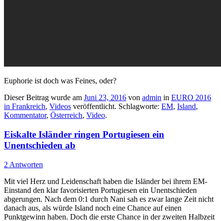
Euphorie ist doch was Feines, oder?
Dieser Beitrag wurde am
Juni 23, 2016
von
admin
in
EURO 2016
in Frankreich
,
Videos
veröffentlicht. Schlagworte:
EM
,
Island
,
Kommentator
,
Österreich
,
Video
.
Eiskalte Isländer ringen Portugiesen ein
Unentschieden ab
2 Antworten
Mit viel Herz und Leidenschaft haben die Isländer bei ihrem EM-
Einstand den klar favorisierten Portugiesen ein Unentschieden
abgerungen. Nach dem 0:1 durch Nani sah es zwar lange Zeit nicht
danach aus, als würde Island noch eine Chance auf einen
Punktgewinn haben. Doch die erste Chance in der zweiten Halbzeit