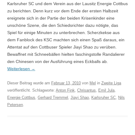
Karlsruher SC und dem Verein aus der Lausitz Energie Cottbus
zu berichten. Denn kurz vor dem Ende der ersten Halbzeit
ereignete sich in der Partie der beiden Krisenkinder eine
unschöne Szene, die den Schiedsrichter dazu nötigte, das
Spiel für einige Minuten zu unterbrechen. Scherzkekse aus
dem Fanblock des KSC machten sich einen Spaß daraus, ein
Attentat auf den Cottbuser Spieler Jiayi Shao zu verüben.
Bewaffnet mit Schneebällen hielten faschingstolle Randalierer
den Chinesen von der Ausführung eines Eckballs ab.
Weiterlesen
→
Dieser Beitrag wurde am
Februar 13, 2010
von
Mel
in
Zweite Liga
veröffentlicht. Schlagworte:
Anton Fink
,
Chrisantus
,
Emil Jula
,
Energie Cottbus
,
Gerhard Tremmel
,
Jiayi Shao
,
Karlsruher SC
,
Nils
Petersen
.