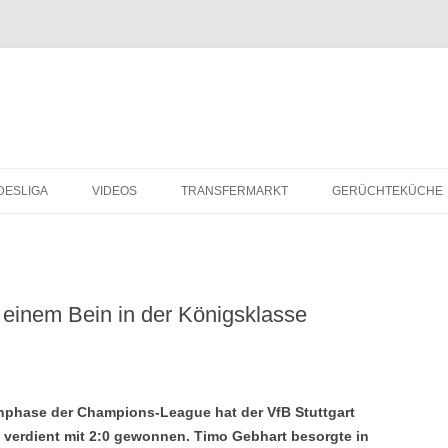
Zum
Inhalt
DESLIGA
VIDEOS
TRANSFERMARKT
GERÜCHTEKÜCHE
springen
t einem Bein in der Königsklasse
enphase der Champions-League hat der VfB Stuttgart
verdient mit 2:0 gewonnen. Timo Gebhart besorgte in