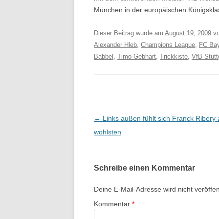
München in der europäischen Königsklas
Dieser Beitrag wurde am
August 19, 2009
v
Alexander Hleb
,
Champions League
,
FC Ba
Babbel
,
Timo Gebhart
,
Trickkiste
,
VfB Stutt
Beitrags-
←
Links außen fühlt sich Franck Ribery
Navigation
wohlsten
Schreibe einen Kommentar
Deine E-Mail-Adresse wird nicht veröffent
Kommentar
*