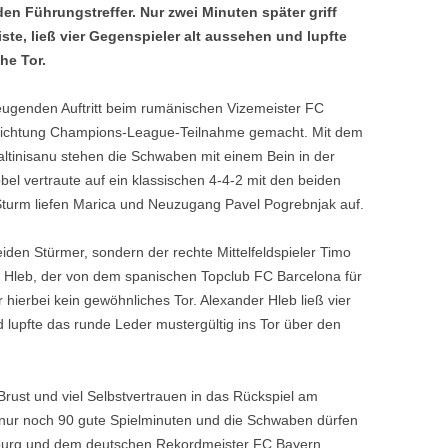
den Führungstreffer. Nur zwei Minuten später griff
iste, ließ vier Gegenspieler alt aussehen und lupfte
he Tor.
zeugenden Auftritt beim rumänischen Vizemeister FC
n Richtung Champions-League-Teilnahme gemacht. Mit dem
tinisanu stehen die Schwaben mit einem Bein in der
l vertraute auf ein klassischen 4-4-2 mit den beiden
Sturm liefen Marica und Neuzugang Pavel Pogrebnjak auf.
eiden Stürmer, sondern der rechte Mittelfeldspieler Timo
 Hleb, der von dem spanischen Topclub FC Barcelona für
hierbei kein gewöhnliches Tor. Alexander Hleb ließ vier
 lupfte das runde Leder mustergültig ins Tor über den
 Brust und viel Selbstvertrauen in das Rückspiel am
ur noch 90 gute Spielminuten und die Schwaben dürfen
sburg und dem deutschen Rekordmeister FC Bayern