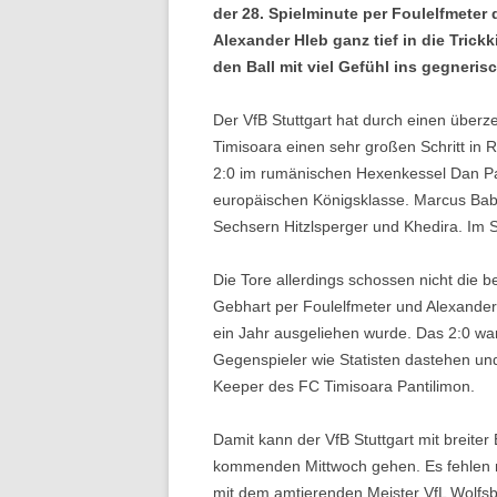
der 28. Spielminute per Foulelfmeter 
Alexander Hleb ganz tief in die Trickk
den Ball mit viel Gefühl ins gegnerisc
Der VfB Stuttgart hat durch einen über
Timisoara einen sehr großen Schritt i
2:0 im rumänischen Hexenkessel Dan Pal
europäischen Königsklasse. Marcus Babbe
Sechsern Hitzlsperger und Khedira. Im 
Die Tore allerdings schossen nicht die b
Gebhart per Foulelfmeter und Alexander
ein Jahr ausgeliehen wurde. Das 2:0 war 
Gegenspieler wie Statisten dastehen und
Keeper des FC Timisoara Pantilimon.
Damit kann der VfB Stuttgart mit breiter
kommenden Mittwoch gehen. Es fehlen n
mit dem amtierenden Meister VfL Wolf