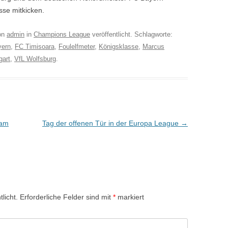
se mitkicken.
on
admin
in
Champions League
veröffentlicht. Schlagworte:
yern
,
FC Timisoara
,
Foulelfmeter
,
Königsklasse
,
Marcus
gart
,
VfL Wolfsburg
.
 am
Tag der offenen Tür in der Europa League
→
licht.
Erforderliche Felder sind mit
*
markiert