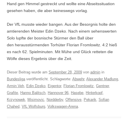
Hand gen Himmel gestreckt und wollte eine Abseitssituation
gesehen haben, die aber keineswegs vorlag.
Der VfL musste wieder bangen. Aus der Besorgnis holte den
amtierenden Meister Edin Dzeko. Nach einem sehenswerten
Solo lupfte der bosnische Stürmer den Ball über
den herausstürmenden Torhüter Florian Fromlowitz. 4:2 hieß
es nach 62. Spielminuten. Mit Mühe und Glück retteten die
Wölfe dieses Ergebnis über die Zeit.
Dieser Beitrag wurde am
September 28, 2009
von
admin
in
Bundesliga
veröffentlicht. Schlagworte:
Abwehr
,
Alexander Madlung
,
Armin Veh
,
Edin Dzeko
,
Eigentor
,
Florian Fromlowitz
,
Gentner
,
Grafite
,
Hanno Balitsch
,
Hannover 96
,
Hasebe
,
Hinterkopf
,
Krzynowek
,
Misimovic
,
Nordderby
,
Offensive
,
Pekarik
,
Sofian
Chahed
,
VfL Wolfsburg
,
Volkswagen-Arena
.