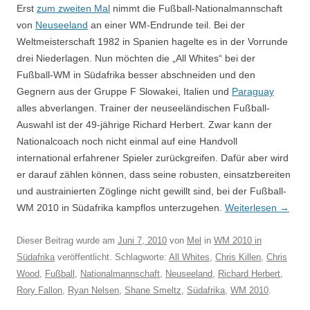
Erst
zum zweiten Mal
nimmt die Fußball-Nationalmannschaft
von
Neuseeland
an einer WM-Endrunde teil. Bei der
Weltmeisterschaft 1982 in Spanien hagelte es in der Vorrunde
drei Niederlagen. Nun möchten die „All Whites“ bei der
Fußball-WM in Südafrika besser abschneiden und den
Gegnern aus der Gruppe F Slowakei, Italien und
Paraguay
alles abverlangen. Trainer der neuseeländischen Fußball-
Auswahl ist der 49-jährige Richard Herbert. Zwar kann der
Nationalcoach noch nicht einmal auf eine Handvoll
international erfahrener Spieler zurückgreifen. Dafür aber wird
er darauf zählen können, dass seine robusten, einsatzbereiten
und austrainierten Zöglinge nicht gewillt sind, bei der Fußball-
WM 2010 in Südafrika kampflos unterzugehen.
Weiterlesen
→
Dieser Beitrag wurde am
Juni 7, 2010
von
Mel
in
WM 2010 in
Südafrika
veröffentlicht. Schlagworte:
All Whites
,
Chris Killen
,
Chris
Wood
,
Fußball
,
Nationalmannschaft
,
Neuseeland
,
Richard Herbert
,
Rory Fallon
,
Ryan Nelsen
,
Shane Smeltz
,
Südafrika
,
WM 2010
.