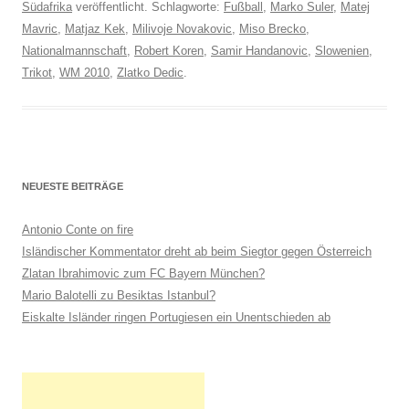
Südafrika
veröffentlicht. Schlagworte:
Fußball
,
Marko Suler
,
Matej
Mavric
,
Matjaz Kek
,
Milivoje Novakovic
,
Miso Brecko
,
Nationalmannschaft
,
Robert Koren
,
Samir Handanovic
,
Slowenien
,
Trikot
,
WM 2010
,
Zlatko Dedic
.
NEUESTE BEITRÄGE
Antonio Conte on fire
Isländischer Kommentator dreht ab beim Siegtor gegen Österreich
Zlatan Ibrahimovic zum FC Bayern München?
Mario Balotelli zu Besiktas Istanbul?
Eiskalte Isländer ringen Portugiesen ein Unentschieden ab