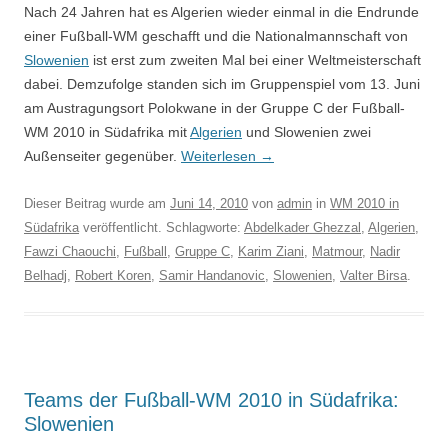
Nach 24 Jahren hat es Algerien wieder einmal in die Endrunde
einer Fußball-WM geschafft und die Nationalmannschaft von
Slowenien
ist erst zum zweiten Mal bei einer Weltmeisterschaft
dabei. Demzufolge standen sich im Gruppenspiel vom 13. Juni
am Austragungsort Polokwane in der Gruppe C der Fußball-
WM 2010 in Südafrika mit
Algerien
und Slowenien zwei
Außenseiter gegenüber.
Weiterlesen
→
Dieser Beitrag wurde am
Juni 14, 2010
von
admin
in
WM 2010 in
Südafrika
veröffentlicht. Schlagworte:
Abdelkader Ghezzal
,
Algerien
,
Fawzi Chaouchi
,
Fußball
,
Gruppe C
,
Karim Ziani
,
Matmour
,
Nadir
Belhadj
,
Robert Koren
,
Samir Handanovic
,
Slowenien
,
Valter Birsa
.
Teams der Fußball-WM 2010 in Südafrika:
Slowenien