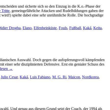
entscheiden und sicherte sich so den Einzug in die K.o.-Phase der
e Tritte
, gemeingefährliche Attacken und Rudelbildungen gaben der
 wird!) spielte dabei eine sehr unrühmliche Rolle. Die hochgradige
idier Drogba
,
Elano
,
Elfenbeinküste
,
Fouls
,
Fußball
,
Kaká
,
Keita
,
asilianischen Auswahl. Doch gegen die aufopferungsvoll kämpfenden
t einer sehr disziplinierten Defensive. Erst ein genialer Schuss des
rlesen
→
,
Julio Cesar
,
Kaká
,
Luis Fabiano
,
M. G. Ri
,
Maicon
,
Nordkorea
,
uswahl. Und genau aus diesem Grund setzt der Coach, der 1994 als