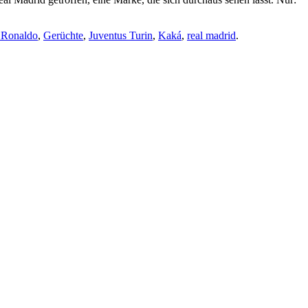
o Ronaldo
,
Gerüchte
,
Juventus Turin
,
Kaká
,
real madrid
.