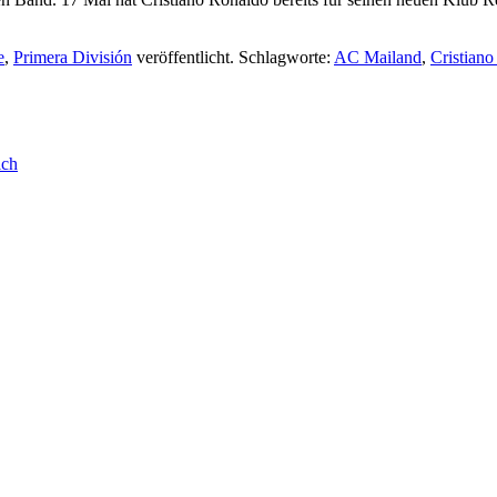
e
,
Primera División
veröffentlicht. Schlagworte:
AC Mailand
,
Cristian
ich