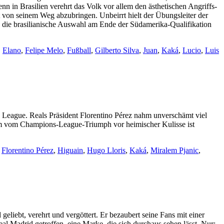
n in Brasilien verehrt das Volk vor allem den ästhetischen Angriffs-
von seinem Weg abzubringen. Unbeirrt hielt der Übungsleiter der
te die brasilianische Auswahl am Ende der Südamerika-Qualifikation
,
Elano
,
Felipe Melo
,
Fußball
,
Gilberto Silva
,
Juan
,
Kaká
,
Lucio
,
Luis
 League. Reals Präsident Florentino Pérez nahm unverschämt viel
aum vom Champions-League-Triumph vor heimischer Kulisse ist
,
Florentino Pérez
,
Higuain
,
Hugo Lloris
,
Kaká
,
Miralem Pjanic
,
geliebt, verehrt und vergöttert. Er bezaubert seine Fans mit einer
l Madrid getroffen, eine Marke, die sich durchaus sehen lässt. Nur: