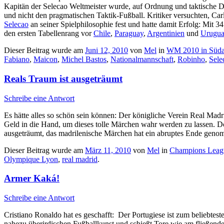
Kapitän der Selecao Weltmeister wurde, auf Ordnung und taktische Dis
und nicht den pragmatischen Taktik-Fußball. Kritiker versuchten, C
Selecao
an seiner Spielphilosophie fest und hatte damit Erfolg: Mit 
den ersten Tabellenrang vor
Chile
,
Paraguay
,
Argentinien
und
Urugu
Dieser Beitrag wurde am
Juni 12, 2010
von
Mel
in
WM 2010 in Süda
Fabiano
,
Maicon
,
Michel Bastos
,
Nationalmannschaft
,
Robinho
,
Sele
Reals Traum ist ausgeträumt
Schreibe eine Antwort
Es hätte alles so schön sein können: Der königliche Verein Real Ma
Geld in die Hand, um dieses tolle Märchen wahr werden zu lassen. 
ausgeträumt, das madrilenische Märchen hat ein abruptes Ende gen
Dieser Beitrag wurde am
März 11, 2010
von
Mel
in
Champions Leag
Olympique Lyon
,
real madrid
.
Armer Kaká!
Schreibe eine Antwort
Cristiano Ronaldo hat es geschafft: Der Portugiese ist zum beliebteste
nahezu überirdischen Fußballkunst und schießt Tore wie am fließenden