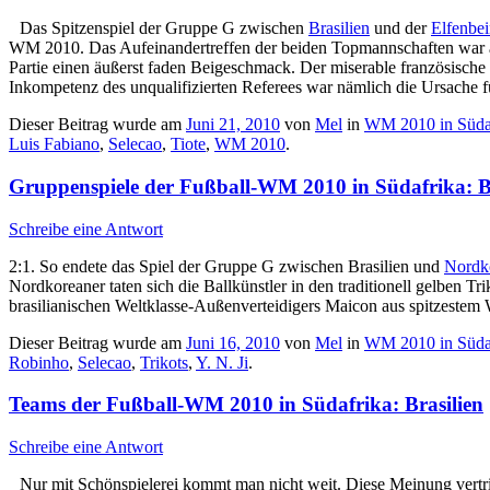
Das Spitzenspiel der Gruppe G zwischen
Brasilien
und der
Elfenbei
WM 2010. Das Aufeinandertreffen der beiden Topmannschaften war all
Partie einen äußerst faden Beigeschmack. Der miserable französische 
Inkompetenz des unqualifizierten Referees war nämlich die Ursache fü
Dieser Beitrag wurde am
Juni 21, 2010
von
Mel
in
WM 2010 in Süda
Luis Fabiano
,
Selecao
,
Tiote
,
WM 2010
.
Gruppenspiele der Fußball-WM 2010 in Südafrika: B
Schreibe eine Antwort
2:1. So endete das Spiel der Gruppe G zwischen Brasilien und
Nordk
Nordkoreaner taten sich die Ballkünstler in den traditionell gelben T
brasilianischen Weltklasse-Außenverteidigers Maicon aus spitzestem 
Dieser Beitrag wurde am
Juni 16, 2010
von
Mel
in
WM 2010 in Süda
Robinho
,
Selecao
,
Trikots
,
Y. N. Ji
.
Teams der Fußball-WM 2010 in Südafrika: Brasilien
Schreibe eine Antwort
Nur mit Schönspielerei kommt man nicht weit. Diese Meinung vertri