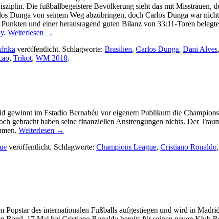
ziplin. Die fußballbegeistere Bevölkerung sieht das mit Misstrauen, den
arlos Dunga von seinem Weg abzubringen, doch Carlos Dunga war nicht 
34 Punkten und einer herausragend guten Bilanz von 33:11-Toren beleg
ay
.
Weiterlesen
→
frika
veröffentlicht. Schlagworte:
Brasilien
,
Carlos Dunga
,
Dani Alves
cao
,
Trikot
,
WM 2010
.
drid gewinnt im Estadio Bernabéu vor eigenem Publikum die Champions
Doch gebracht haben seine finanziellen Anstrengungen nichts. Der Tr
ommen.
Weiterlesen
→
ue
veröffentlicht. Schlagworte:
Champions League
,
Cristiano Ronaldo
n Popstar des internationalen Fußballs aufgestiegen und wird in Madrid 
 Band. 17 Mal hat Cristiano Ronaldo bereits für seinen neuen Klub Rea