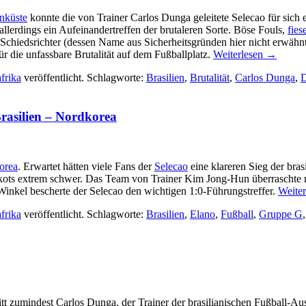
nküste
konnte die von Trainer Carlos Dunga geleitete Selecao für sich 
erdings ein Aufeinandertreffen der brutaleren Sorte. Böse Fouls,
fies
Schiedsrichter (dessen Name aus Sicherheitsgründen hier nicht erwähnt
r die unfassbare Brutalität auf dem Fußballplatz.
Weiterlesen
→
frika
veröffentlicht. Schlagworte:
Brasilien
,
Brutalität
,
Carlos Dunga
,
D
rasilien – Nordkorea
orea
. Erwartet hätten viele Fans der
Selecao
eine klareren Sieg der br
rikots extrem schwer. Das Team von Trainer Kim Jong-Hun überraschte mi
Winkel bescherte der Selecao den wichtigen 1:0-Führungstreffer.
Weite
frika
veröffentlicht. Schlagworte:
Brasilien
,
Elano
,
Fußball
,
Gruppe G
tt zumindest Carlos Dunga, der Trainer der brasilianischen Fußball-A